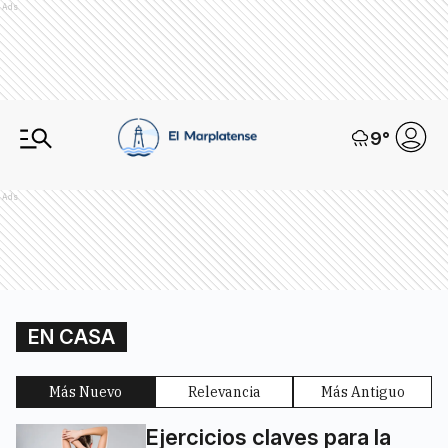
Ads
9
°
Ads
EN CASA
Más Nuevo
Relevancia
Más Antiguo
Ejercicios claves para la