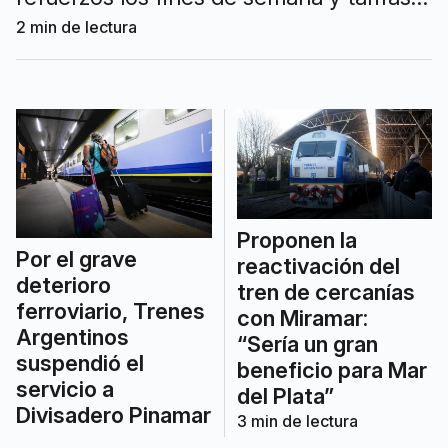
diferenciadas según categoría, en el
2
min de lectura
marco de la programación de la
temporada baja.
Proponen la
Por el grave
reactivación del
deterioro
tren de cercanías
ferroviario, Trenes
con Miramar:
Argentinos
“Sería un gran
suspendió el
beneficio para Mar
servicio a
del Plata”
Divisadero Pinamar
3
min de lectura