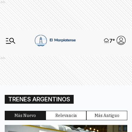
Ads
7
°
Ads
TRENES ARGENTINOS
Más Nuevo
Relevancia
Más Antiguo