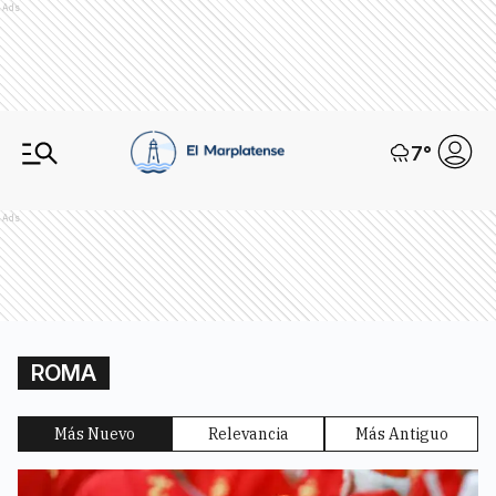
Ads
7
°
Ads
ROMA
Más Nuevo
Relevancia
Más Antiguo