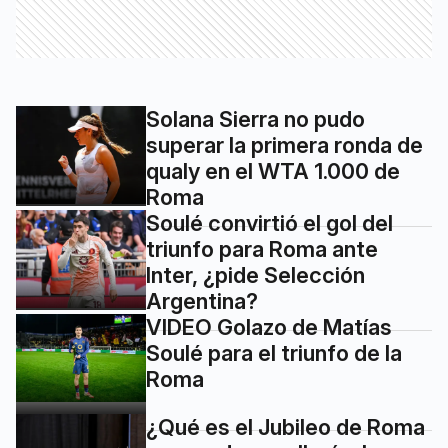
Solana Sierra no pudo
superar la primera ronda de
qualy en el WTA 1.000 de
Roma
Soulé convirtió el gol del
triunfo para Roma ante
Inter, ¿pide Selección
Argentina?
VIDEO Golazo de Matías
Soulé para el triunfo de la
Roma
¿Qué es el Jubileo de Roma