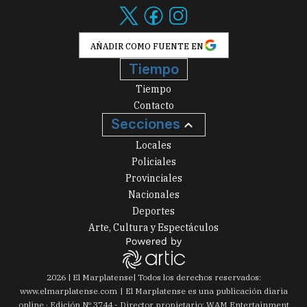
AÑADIR COMO FUENTE EN
Tiempo
Tiempo
Contacto
Secciones
Locales
Policiales
Provinciales
Nacionales
Deportes
Arte, Cultura y Espectáculos
2026
|
El Marplatense
| Todos los derechos reservados:
www.
elmarplatense.com
El Marplatense es una publicación diaria
online · Edición Nº
3744
- Director propietario: WAM Entertainment