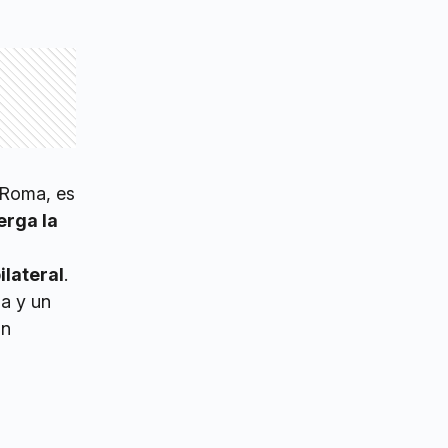
e Roma, es
erga la
ilateral
.
na y un
ún