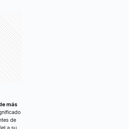
 de más
gnificado
ntes de
iel a su