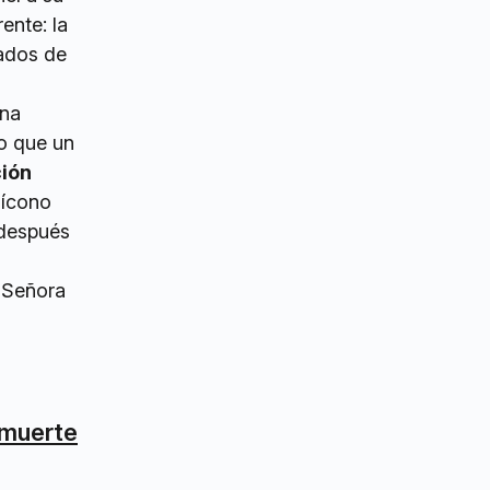
ente: la
rados de
ena
o que un
ción
 ícono
 después
a Señora
 muerte