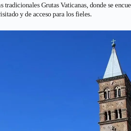
las tradicionales Grutas Vaticanas, donde se encu
isitado y de acceso para los fieles.