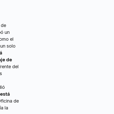
 de
bó un
como el
 un solo
á
aje de
frente del
s
dió
está
Oficina de
a la