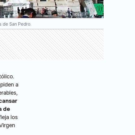
os de San Pedro.
ólico.
spiden a
rables,
scansar
a de
leja los
 Virgen