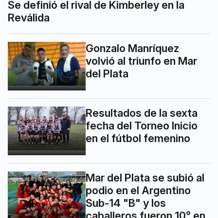
Se definió el rival de Kimberley en la
Reválida
Gonzalo Manríquez
volvió al triunfo en Mar
del Plata
Resultados de la sexta
fecha del Torneo Inicio
en el fútbol femenino
Mar del Plata se subió al
podio en el Argentino
Sub-14 "B" y los
caballeros fueron 10° en