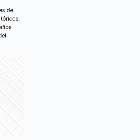
nes de
tóricos,
afíos
del