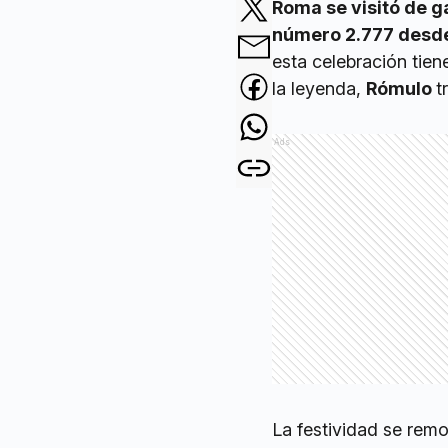
Roma se visitó de g
número 2.777 desde
esta celebración tie
la leyenda,
Rómulo
t
Ads
La festividad se rem