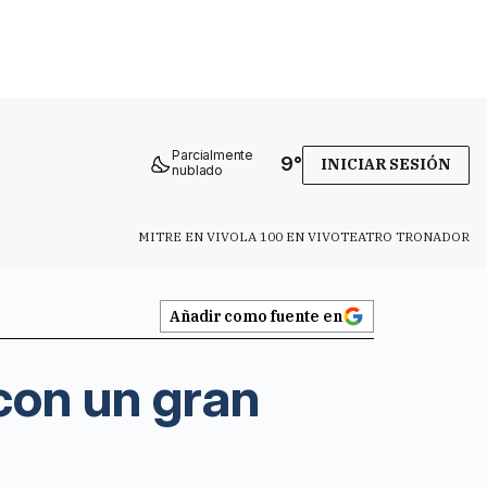
Parcialmente
9
°
INICIAR SESIÓN
nublado
MITRE EN VIVO
LA 100 EN VIVO
TEATRO TRONADOR
Añadir como fuente en
con un gran