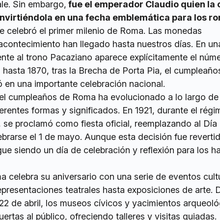
le. Sin embargo,
fue el emperador Claudio quien la o
convirtiéndola en una fecha emblemática para los r
abe celebró el primer milenio de Roma. Las monedas
contecimiento han llegado hasta nuestros días. En un
nte al trono Pacaziano aparece explícitamente el núm
 hasta 1870, tras la Brecha de Porta Pia, el cumpleaño
ió en una importante celebración nacional.
l cumpleaños de Roma ha evolucionado a lo largo de 
erentes formas y significados. En 1921, durante el rég
, se proclamó como fiesta oficial, reemplazando al Día 
ebrarse el 1 de mayo. Aunque esta decisión fue reverti
igue siendo un día de celebración y reflexión para los h
a celebra su aniversario con una serie de eventos cult
presentaciones teatrales hasta exposiciones de arte. 
l 22 de abril, los museos cívicos y yacimientos arqueol
ertas al público, ofreciendo talleres y visitas guiadas.