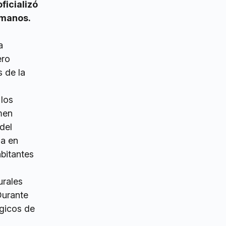
ficializó
omanos.
a
ero
s de la
los
imen
del
da en
abitantes
urales
Durante
ógicos de