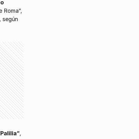
io
e Roma”,
, según
Palilia”
,