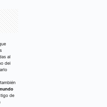
 que
s
as al
no dei
arlo
 también
l mundo
tigo de
a