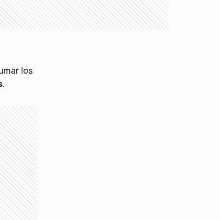
sumar los
s
.