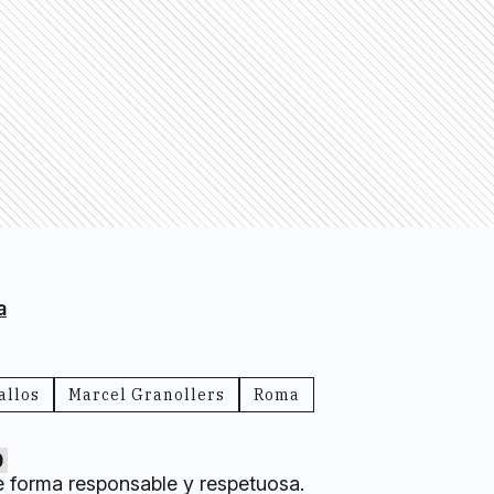
a
allos
Marcel Granollers
Roma
0
e forma responsable y respetuosa.