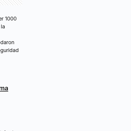
er 1000
la
edaron
eguridad
oma