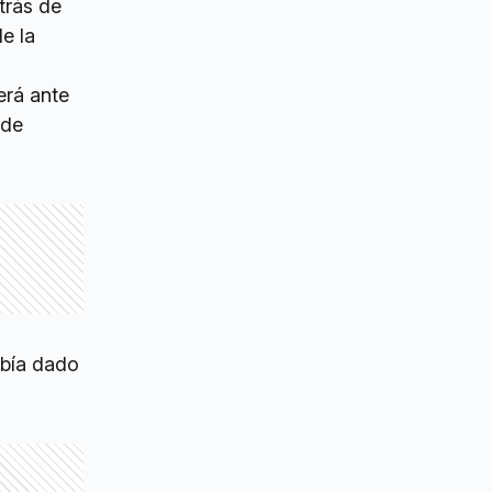
trás de
e la
erá ante
 de
abía dado