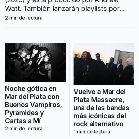
Watt. También lanzarán playlists por
países, incluida Argentina, mientras
2
min de lectura
crecen las expectativas por una gira.
Noche gótica en
Vuelve a Mar del
Mar del Plata con
Plata Massacre,
Buenos Vampiros,
una de las bandas
Pyramides y
más icónicas del
Cartas a Mí
rock alternativo
2
min de lectura
1
min de lectura