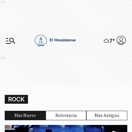
Ads
7
°
Ads
ROCK
Más Nuevo
Relevancia
Más Antiguo