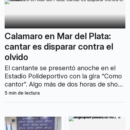
Calamaro en Mar del Plata:
cantar es disparar contra el
olvido
El cantante se presentó anoche en el
Estadio Polideportivo con la gira “Como
cantor”. Algo más de dos horas de show,
con una catarata de hits que recorrió
5
min de lectura
todas sus etapas solistas y las bandas
que integró.