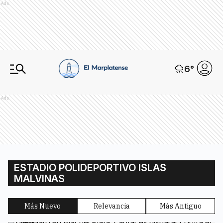
Ads
6
°
Ads
ESTADIO POLIDEPORTIVO ISLAS
MALVINAS
Más Nuevo
Relevancia
Más Antiguo