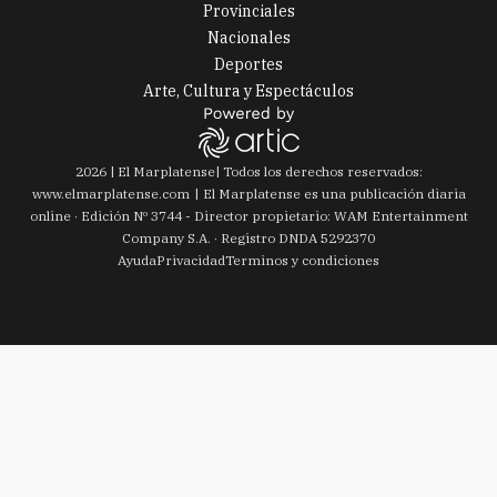
Provinciales
Nacionales
Deportes
Arte, Cultura y Espectáculos
2026
|
El Marplatense
| Todos los derechos reservados:
www.
elmarplatense.com
El Marplatense es una publicación diaria
online · Edición Nº
3744
- Director propietario: WAM Entertainment
Company S.A. · Registro DNDA 5292370
Ayuda
Privacidad
Terminos y condiciones