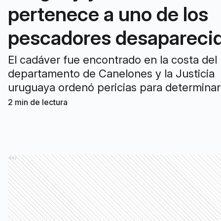
pertenece a uno de los
pescadores desapareci
El cadáver fue encontrado en la costa del
departamento de Canelones y la Justicia
uruguaya ordenó pericias para determinar
identidad. La principal hipótesis es que po
2
min de lectura
tratarse de uno de los tripulantes de la
embarcación "Chamigo-Ho", desaparecid
mediados de junio en el Río de la Plata.
Ads