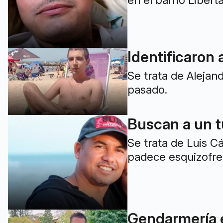
en el barrio Libert
Identificaron
Se trata de Alejan
pasado.
Buscan a un t
Se trata de Luis C
padece esquizofre
Gendarmería ex