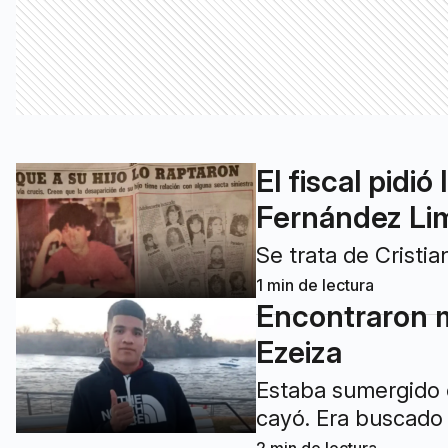
El fiscal pidi
Fernández Li
Se trata de Cristi
1
min de lectura
Encontraron m
Ezeiza
Estaba sumergido 
cayó. Era buscado 