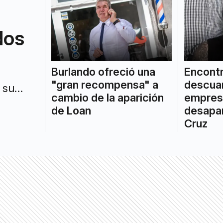
dos
Burlando ofreció una
Encont
"gran recompensa" a
descuar
 su
cambio de la aparición
empres
dría
de Loan
desapa
Cruz
a desde