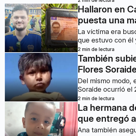
2
min de lectura
Hallaron en C
puesta una m
La víctima era bus
que estuvo con él 
2
min de lectura
También subie
Flores Soraid
Del mismo modo, el
Soraide ocurrió el
2
min de lectura
La hermana de
que entregó a
Ana también asegu