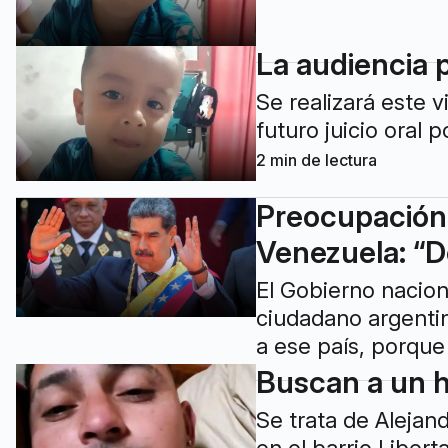
La audiencia 
Se realizará este v
futuro juicio oral 
2
min de lectura
Preocupación 
Venezuela: “De
El Gobierno nacio
ciudadano argentin
a ese país, porque
Buscan a un h
Se trata de Alejan