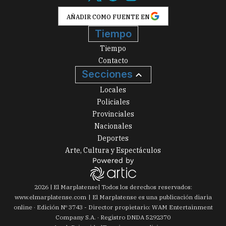
AÑADIR COMO FUENTE EN
Tiempo
Tiempo
Contacto
Secciones
Locales
Policiales
Provinciales
Nacionales
Deportes
Arte, Cultura y Espectáculos
2026
|
El Marplatense
| Todos los derechos reservados:
www.
elmarplatense.com
El Marplatense es una publicación diaria
online · Edición Nº
3743
- Director propietario: WAM Entertainment
Company S.A. · Registro DNDA 5292370