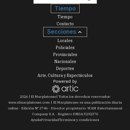
Tiempo
Tiempo
Contacto
Secciones
Locales
Policiales
Provinciales
Nacionales
Deportes
Arte, Cultura y Espectáculos
2026
|
El Marplatense
| Todos los derechos reservados:
www.
elmarplatense.com
El Marplatense es una publicación diaria
online · Edición Nº
3746
- Director propietario: WAM Entertainment
Company S.A. · Registro DNDA 5292370
Ayuda
Privacidad
Terminos y condiciones