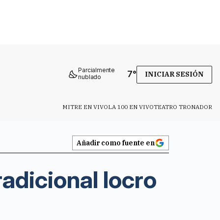
Parcialmente
7
°
INICIAR SESIÓN
nublado
MITRE EN VIVO
LA 100 EN VIVO
TEATRO TRONADOR
Añadir como fuente en
radicional locro