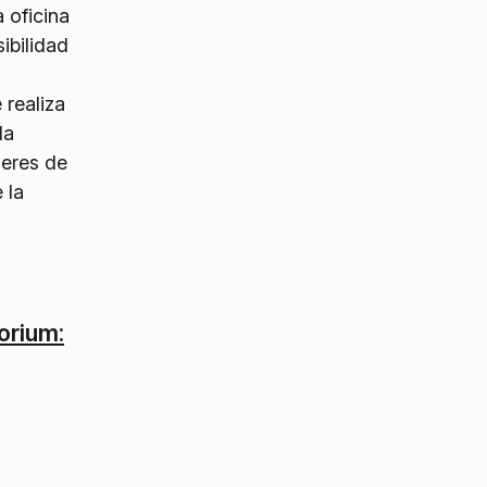
 oficina
ibilidad
 realiza
la
leres de
 la
orium: