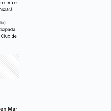
n será el
niciará
ia)
ticipada
l Club de
 en Mar