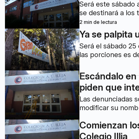
Será este sábado a
se destinará a los 
2
min de lectura
Ya se palpita u
Será el sábado 25 
las porciones es 
Escándalo en e
piden que in
Las denunciadas son
modificar su nombr
Comienzan los 
Colegio Illia