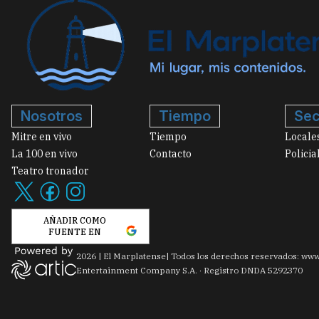
Nosotros
Tiempo
Sec
Mitre en vivo
Tiempo
Locale
La 100 en vivo
Contacto
Policia
Teatro tronador
AÑADIR COMO
FUENTE EN
2026
|
El Marplatense
| Todos los derechos reservados: www
Entertainment Company S.A. · Registro DNDA 5292370