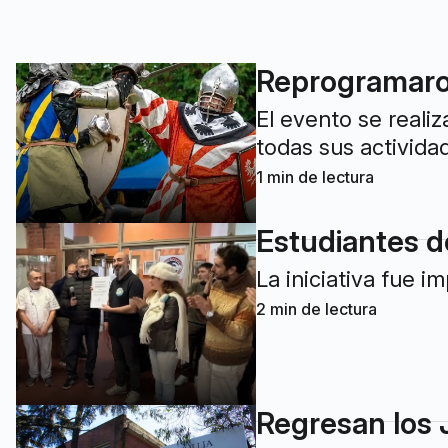
Reprogramaron
El evento se reali
todas sus actividad
1
min de lectura
Estudiantes de
La iniciativa fue i
2
min de lectura
Regresan los J