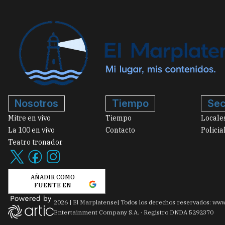
Nosotros
Tiempo
Sec
Mitre en vivo
Tiempo
Locale
La 100 en vivo
Contacto
Policia
Teatro tronador
AÑADIR COMO
FUENTE EN
2026
|
El Marplatense
| Todos los derechos reservados: www
Entertainment Company S.A. · Registro DNDA 5292370