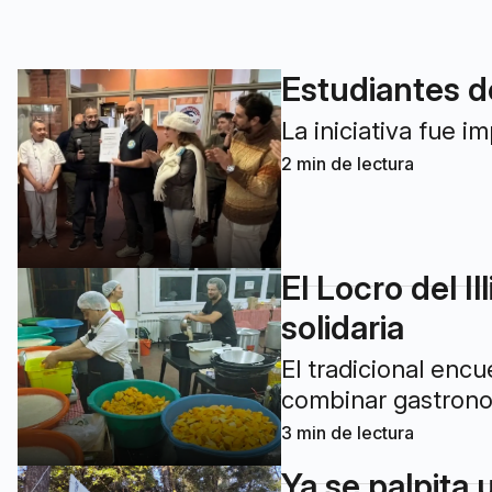
Estudiantes de
La iniciativa fue i
2
min de lectura
El Locro del I
solidaria
El tradicional encu
combinar gastronom
3
min de lectura
Ya se palpita u