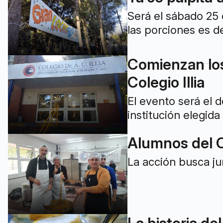
Será el sábado 25 
las porciones es 
Comienzan los 
Colegio Illia
El evento será el 
institución elegida
Alumnos del C
La acción busca ju
La historia del