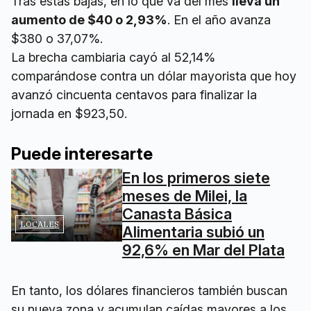
Tras estas bajas, en lo que va del mes
lleva un
aumento de $40 o 2,93%
. En el año avanza
$380 o 37,07%.
La brecha cambiaria cayó al 52,14%
comparándose contra un dólar mayorista que hoy
avanzó cincuenta centavos para finalizar la
jornada en $923,50.
Puede interesarte
En los primeros siete
meses de Milei, la
Canasta Básica
LOCALES
Alimentaria subió un
92,6% en Mar del Plata
En tanto, los dólares financieros también buscan
su nueva zona y acumulan caídas mayores a los