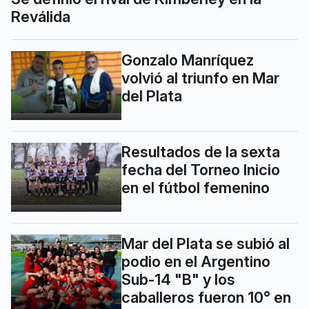
Reválida
Gonzalo Manríquez
volvió al triunfo en Mar
del Plata
Resultados de la sexta
fecha del Torneo Inicio
en el fútbol femenino
Mar del Plata se subió al
podio en el Argentino
Sub-14 "B" y los
caballeros fueron 10° en