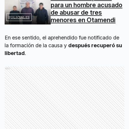
para un hombre acusado
de abusar de tres
POLICIALES
menores en Otamendi
En ese sentido, el aprehendido fue notificado de
la formación de la causa y
después recuperó su
libertad
.
Ads