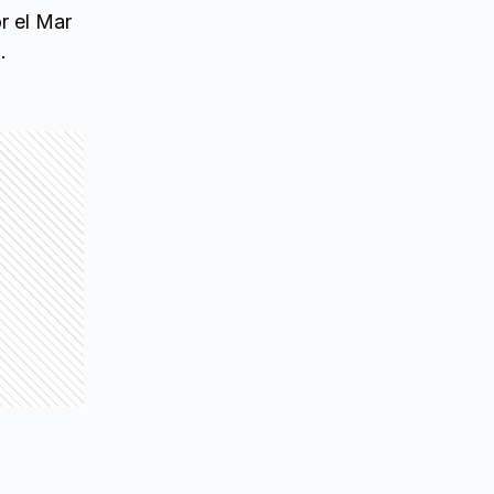
or el Mar
.