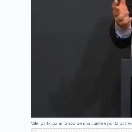
Milei participa en Suiza de una cumbre por la paz e
Ads