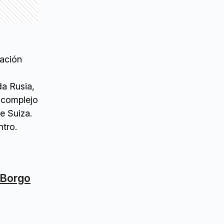
ración
da Rusia,
l complejo
e Suiza.
ntro.
n Borgo