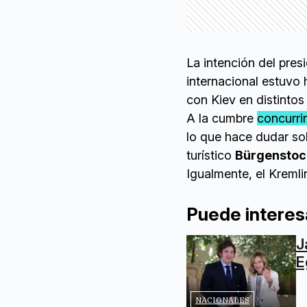
La intención del pres
internacional estuvo
con Kiev en distintos
A la cumbre
concurri
lo que hace dudar sob
turístico
Bürgenstoc
Igualmente, el Kremli
Puede interes
J
E
NACIONALES