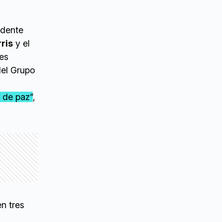
idente
ris
y el
tes
del Grupo
o de paz”
,
en tres