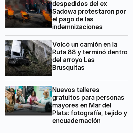
despedidos del ex
Sadowa protestaron por
el pago de las
indemnizaciones
Volcó un camión en la
Ruta 88 y terminó dentro
del arroyo Las
Brusquitas
Nuevos talleres
gratuitos para personas
mayores en Mar del
Plata: fotografía, tejido y
encuadernación