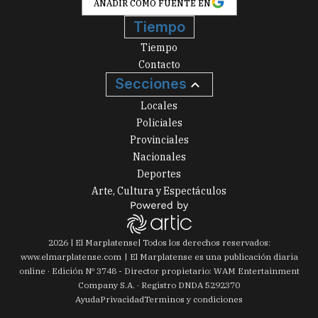
AÑADIR COMO FUENTE EN
Tiempo
Tiempo
Contacto
Secciones
Locales
Policiales
Provinciales
Nacionales
Deportes
Arte, Cultura y Espectáculos
2026
|
El Marplatense
| Todos los derechos reservados:
www.
elmarplatense.com
El Marplatense es una publicación diaria
online · Edición Nº
3748
- Director propietario: WAM Entertainment
Company S.A. · Registro DNDA 5292370
Ayuda
Privacidad
Terminos y condiciones