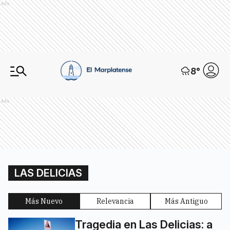
Ads
8
°
Ads
LAS DELICIAS
Más Nuevo
Relevancia
Más Antiguo
Tragedia en Las Delicias: a