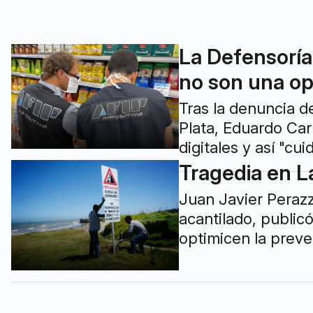
La Defensoría
no son una op
Tras la denuncia d
Plata, Eduardo Car
digitales y así "cu
Tragedia en L
Juan Javier Peraz
acantilado, public
optimicen la preve