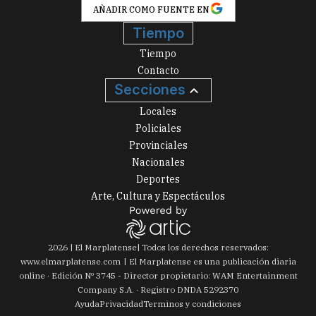
AÑADIR COMO FUENTE EN
Tiempo
Tiempo
Contacto
Secciones
Locales
Policiales
Provinciales
Nacionales
Deportes
Arte, Cultura y Espectáculos
2026
|
El Marplatense
| Todos los derechos reservados:
www.
elmarplatense.com
El Marplatense es una publicación diaria
online · Edición Nº
3745
- Director propietario: WAM Entertainment
Company S.A. · Registro DNDA 5292370
Ayuda
Privacidad
Terminos y condiciones