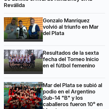
Reválida
Gonzalo Manríquez
volvió al triunfo en Mar
del Plata
Resultados de la sexta
fecha del Torneo Inicio
en el fútbol femenino
Mar del Plata se subió al
podio en el Argentino
Sub-14 "B" y los
caballeros fueron 10° en