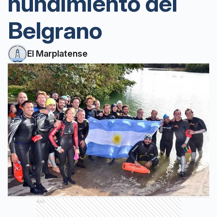
hundimiento del
Belgrano
El Marplatense
Ads