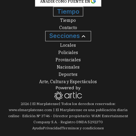
AÑADIR COMO FUENTE EN
Tiempo
Tiempo
Contacto
Secciones
Locales
Policiales
Provinciales
Nacionales
Deportes
Arte, Cultura y Espectáculos
2026
|
El Marplatense
| Todos los derechos reservados:
www.
elmarplatense.com
El Marplatense es una publicación diaria
online · Edición Nº
3746
- Director propietario: WAM Entertainment
Company S.A. · Registro DNDA 5292370
Ayuda
Privacidad
Terminos y condiciones