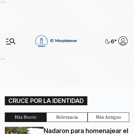
Ads
6
°
Ads
CRUCE POR LA IDENTIDAD
Más Nuevo
Relevancia
Más Antiguo
Nadaron para homenajear el