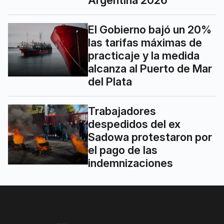
El Gobierno bajó un 20%
las tarifas máximas de
practicaje y la medida
alcanza al Puerto de Mar
del Plata
Trabajadores
despedidos del ex
Sadowa protestaron por
el pago de las
indemnizaciones