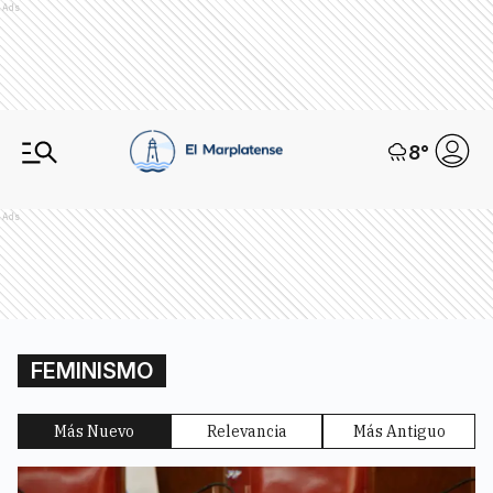
Ads
8
°
Ads
FEMINISMO
Más Nuevo
Relevancia
Más Antiguo