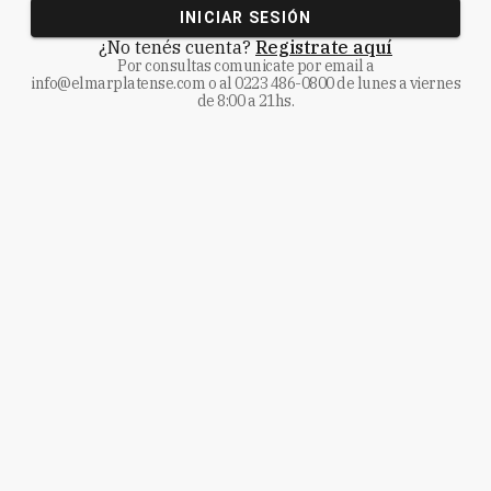
INICIAR SESIÓN
¿No tenés cuenta?
Registrate aquí
Por consultas comunicate
por email a
info@elmarplatense.com
o al
0223 486-0800
de lunes a viernes
de 8:00 a 21hs.