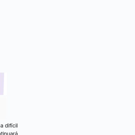
difícil
tinuará