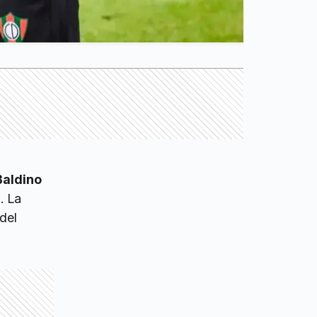
Baldino
. La
del