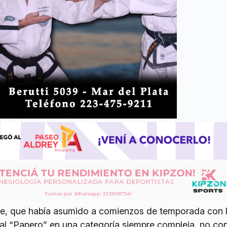
se, que había asumido a comienzos de temporada con la 
 al “Papero” en una categoría siempre compleja, no con