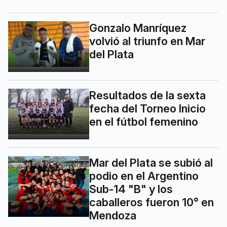
Gonzalo Manríquez
volvió al triunfo en Mar
del Plata
Resultados de la sexta
fecha del Torneo Inicio
en el fútbol femenino
Mar del Plata se subió al
podio en el Argentino
Sub-14 "B" y los
caballeros fueron 10° en
Mendoza