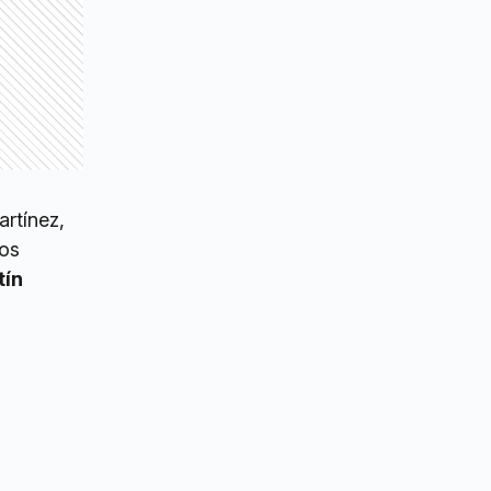
artínez,
los
tín