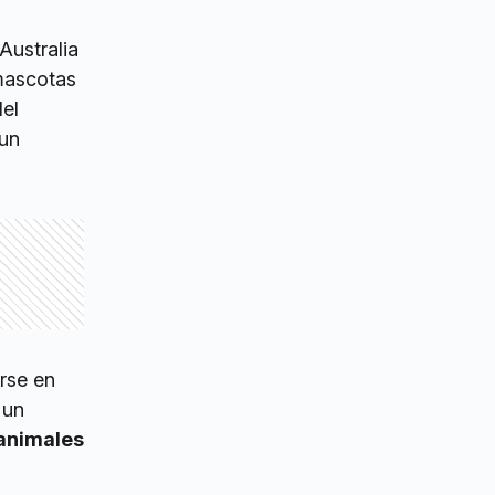
Australia
mascotas
del
 un
rse en
 un
 animales