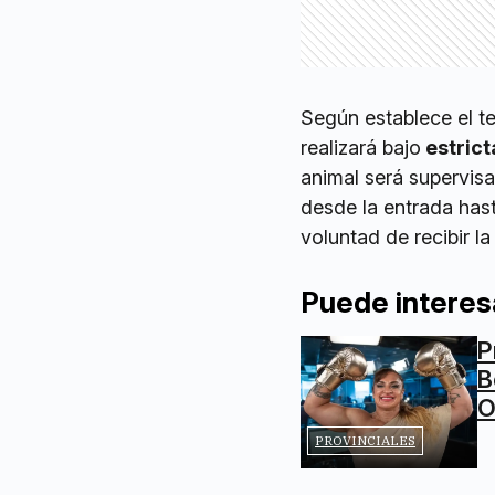
Según establece el te
realizará bajo
estrict
animal será supervisad
desde la entrada hast
voluntad de recibir l
Puede interes
P
B
O
PROVINCIALES