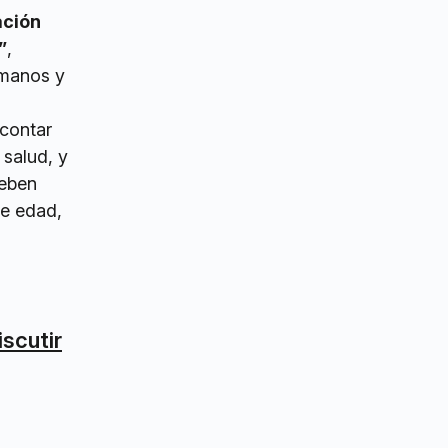
ación
”
,
umanos y
 contar
 salud, y
deben
de edad,
iscutir