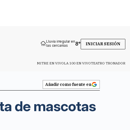
Lluvia irregular en
8
°
INICIAR SESIÓN
las cercanías
MITRE EN VIVO
LA 100 EN VIVO
TEATRO TRONADOR
Añadir como fuente en
sita de mascotas