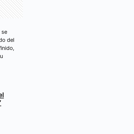
 se
do del
inido,
su
el
”