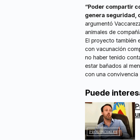
“Poder compartir c
genera seguridad, 
argumentó Vaccarezza
animales de compañí
El proyecto también 
con vacunación comple
no haber tenido conta
estar bañados al men
con una convivencia 
Puede interes
P
u
PROVINCIALES