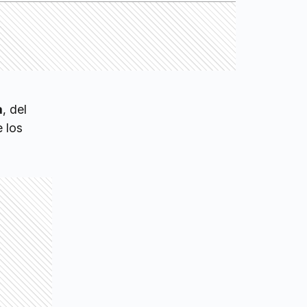
a
, del
 los