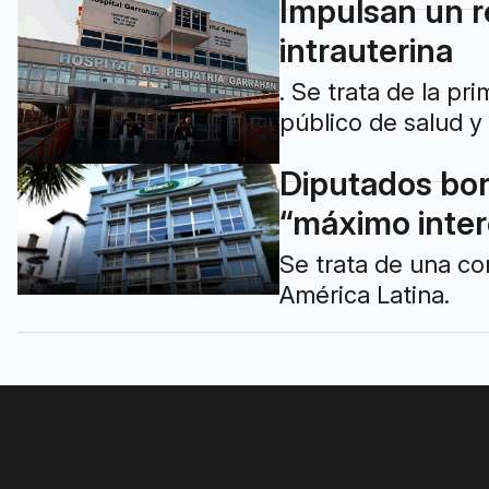
Impulsan un re
intrauterina
. Se trata de la pr
público de salud y 
Diputados bo
“máximo inter
Se trata de una co
América Latina.