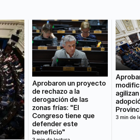
Aproba
Aprobaron un proyecto
modific
de rechazo a la
agiliza
derogación de las
adopció
zonas frías: "El
Provinc
Congreso tiene que
3
min de l
defender este
beneficio"
3
min de lectura