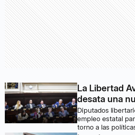
La Libertad A
desata una n
Diputados libertar
empleo estatal para
torno a las polític