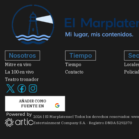
Nosotros
Tiempo
Sec
Mitre en vivo
Tiempo
Locale
La 100 en vivo
Contacto
Policia
Teatro tronador
AÑADIR COMO
FUENTE EN
2026
|
El Marplatense
| Todos los derechos reservados: www
Entertainment Company S.A. · Registro DNDA 5292370