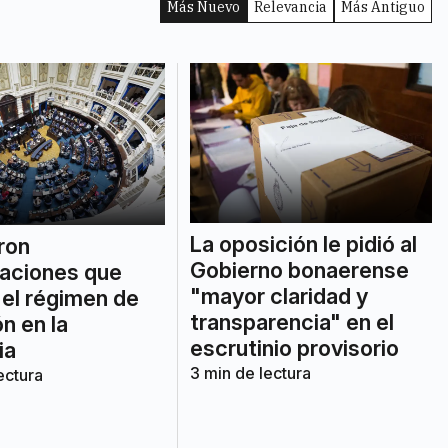
Más Nuevo
Relevancia
Más Antiguo
La oposición le pidió al
ron
Gobierno bonaerense
aciones que
"mayor claridad y
n el régimen de
transparencia" en el
n en la
escrutinio provisorio
ia
3
min de lectura
ectura