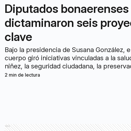
Diputados bonaerenses
dictaminaron seis proye
clave
Bajo la presidencia de Susana González, e
cuerpo giró iniciativas vinculadas a la salud
niñez, la seguridad ciudadana, la preserva
ambiental y el patrimonio cultural.
2
min de lectura
Ads