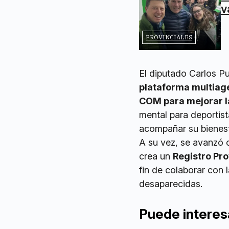
v
PROVINCIALES
El diputado Carlos Pug
plataforma multiage
COM para mejorar l
mental para deportis
acompañar su bienesta
A su vez, se avanzó 
crea un
Registro Pr
fin de colaborar con 
desaparecidas.
Puede interes