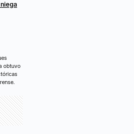
e niega
ues
ra obtuvo
ctóricas
erense.