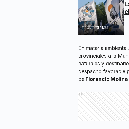
L
e
PROVINCIALES
En materia ambiental
provinciales a la Mun
naturales y destinarl
despacho favorable pa
de
Florencio Molin
Ads