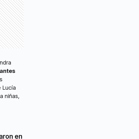
andra
ñantes
os
e Lucía
a niñas,
aron en