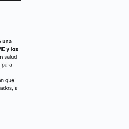
e
una
E y los
en salud
 para
an que
cados, a