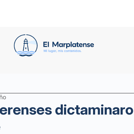
año
erenses dictaminaro
e