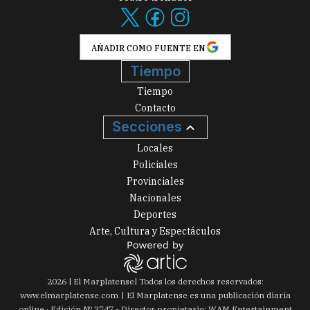
AÑADIR COMO FUENTE EN
Tiempo
Tiempo
Contacto
Secciones
Locales
Policiales
Provinciales
Nacionales
Deportes
Arte, Cultura y Espectáculos
2026
|
El Marplatense
| Todos los derechos reservados:
www.
elmarplatense.com
El Marplatense es una publicación diaria
online · Edición Nº
3747
- Director propietario: WAM Entertainment