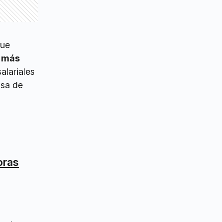
fue
s más
alariales
nsa de
oras