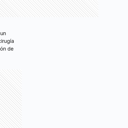
 un
cirugía
ión de