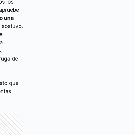
os los
 apruebe
no una
, sostuvo.
e
na
.
 fuga de
sto que
entas