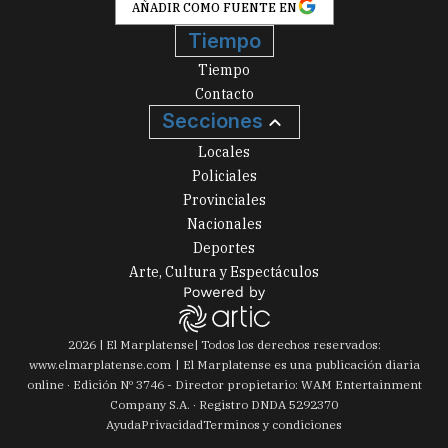
AÑADIR COMO FUENTE EN
Tiempo
Tiempo
Contacto
Secciones
Locales
Policiales
Provinciales
Nacionales
Deportes
Arte, Cultura y Espectáculos
2026
|
El Marplatense
| Todos los derechos reservados:
www.
elmarplatense.com
El Marplatense es una publicación diaria
online · Edición Nº
3746
- Director propietario: WAM Entertainment
Company S.A. · Registro DNDA 5292370
Ayuda
Privacidad
Terminos y condiciones