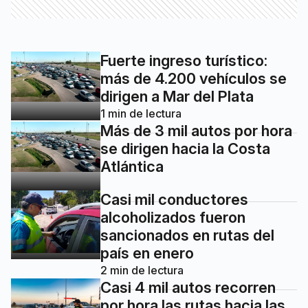
Fuerte ingreso turístico:
más de 4.200 vehículos se
dirigen a Mar del Plata
1
min de lectura
Más de 3 mil autos por hora
se dirigen hacia la Costa
Atlántica
Casi mil conductores
alcoholizados fueron
sancionados en rutas del
país en enero
2
min de lectura
Casi 4 mil autos recorren
por hora las rutas hacia las