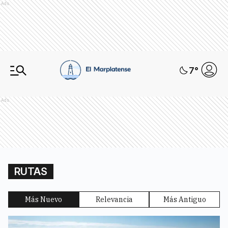
Ads
7
°
Ads
RUTAS
Más Nuevo
Relevancia
Más Antiguo