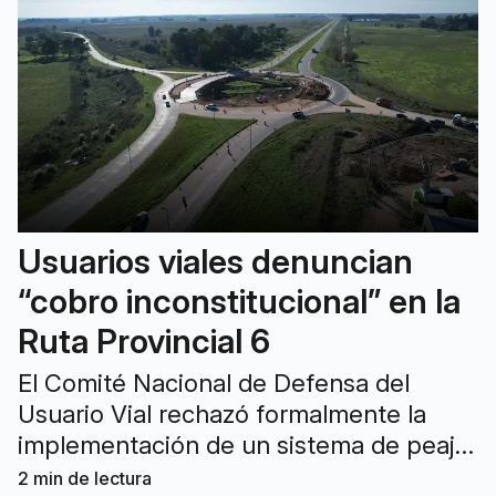
Usuarios viales denuncian
“cobro inconstitucional” en la
Ruta Provincial 6
El Comité Nacional de Defensa del
Usuario Vial rechazó formalmente la
implementación de un sistema de peaje
directo, con la instalación de tres
2
min de lectura