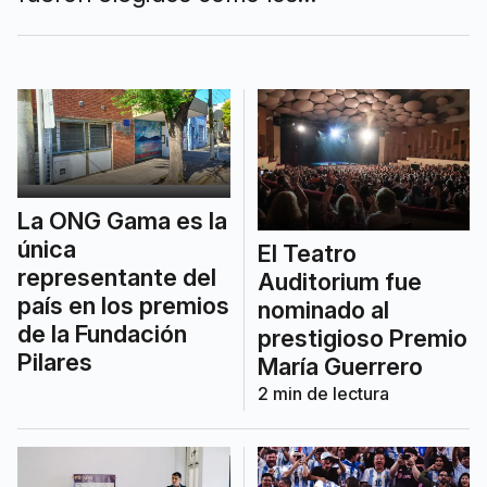
representantes argentinos que
competirán en el próximo “Mundial” de
emprendedores. Es el premio
Entrepreneur Of The Year 2024.
La ONG Gama es la
única
El Teatro
representante del
Auditorium fue
país en los premios
nominado al
de la Fundación
prestigioso Premio
Pilares
María Guerrero
2
min de lectura