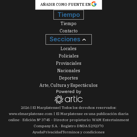
AÑADIR COMO FUENTE EN
Tiempo
Tiempo
Contacto
Secciones
Locales
Policiales
Provinciales
Nacionales
Deportes
Arte, Cultura y Espectáculos
2026
|
El Marplatense
| Todos los derechos reservados:
www.
elmarplatense.com
El Marplatense es una publicación diaria
online · Edición Nº
3745
- Director propietario: WAM Entertainment
Company S.A. · Registro DNDA 5292370
Ayuda
Privacidad
Terminos y condiciones