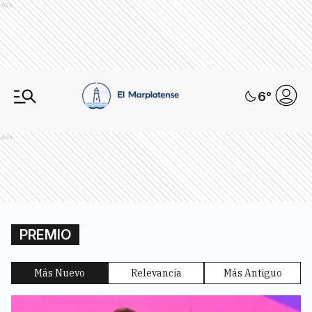
Ads
6
°
Ads
PREMIO
Más Nuevo
Relevancia
Más Antiguo