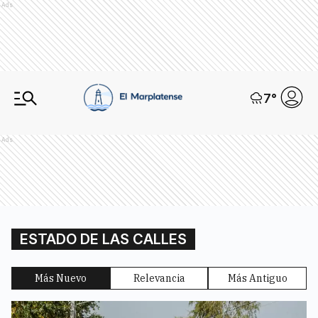
Ads
7
°
Ads
ESTADO DE LAS CALLES
Más Nuevo
Relevancia
Más Antiguo