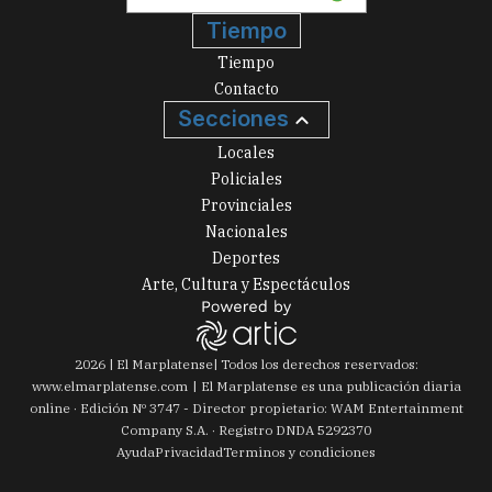
Tiempo
Tiempo
Contacto
Secciones
Locales
Policiales
Provinciales
Nacionales
Deportes
Arte, Cultura y Espectáculos
2026
|
El Marplatense
| Todos los derechos reservados:
www.
elmarplatense.com
El Marplatense es una publicación diaria
online · Edición Nº
3747
- Director propietario: WAM Entertainment
Company S.A. · Registro DNDA 5292370
Ayuda
Privacidad
Terminos y condiciones