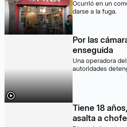
Por las cámara
enseguida
Una operadora del 
autoridades deteng
Tiene 18 años,
asalta a chofe
Día atrás intentar
pasado miércoles 