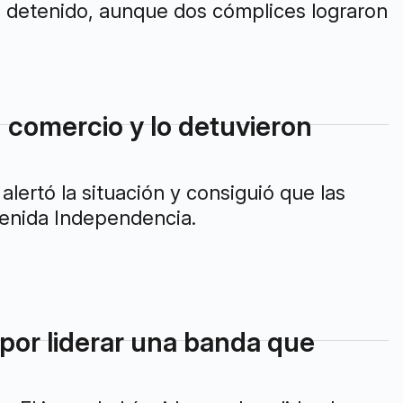
n comercio y lo detuvieron
ertó la situación y consiguió que las
venida Independencia.
a por liderar una banda que
y. El joven había sido aprehendido el