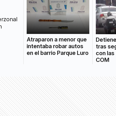
erzonal
n
Atraparon a menor que
Detiene
intentaba robar autos
tras se
en el barrio Parque Luro
con las
COM