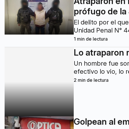
Atraparon en
prófugo de la 
El delito por el qu
Unidad Penal N° 4
1
min de lectura
Lo atraparon 
Un hombre fue sor
efectivo lo vio, lo
2
min de lectura
Golpean al em
Ocurrió en un come
darse a la fuga.