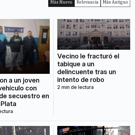
Más Nuevo
Relevancia
Más Antiguo
Vecino le fracturó el
tabique a un
delincuente tras un
intento de robo
on a un joven
vehículo con
2
min de lectura
de secuestro en
 Plata
ectura