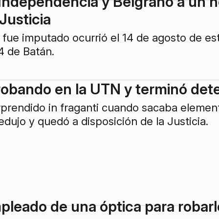
 Independencia y Belgrano a un 
Justicia
e fue imputado ocurrió el 14 de agosto de es
4 de Batán.
robando en la UTN y terminó det
prendido in fraganti cuando sacaba element
 redujo y quedó a disposición de la Justicia.
pleado de una óptica para robarl
rcio de San Juan al 1700. El malviviente f