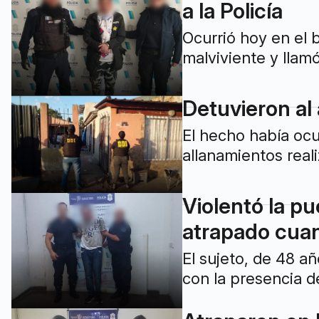
a la Policía
Ocurrió hoy en el 
malviviente y llamó
Detuvieron al
El hecho había ocu
allanamientos real
Violentó la p
atrapado cua
El sujeto, de 48 a
con la presencia d