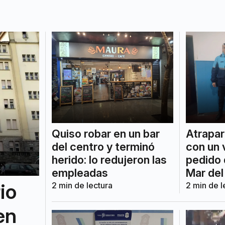
Quiso robar en un bar
Atrapar
del centro y terminó
con un 
herido: lo redujeron las
pedido 
empleadas
Mar del
io
2
min de lectura
2
min de l
en