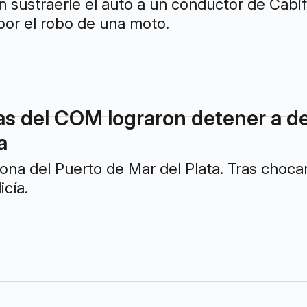
as del COM lograron detener a d
a
ona del Puerto de Mar del Plata. Tras chocar 
icía.
Anterior
1
2
3
Siguiente