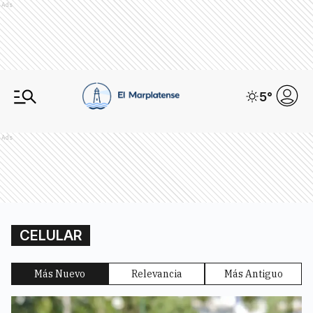
Ads
5
°
Ads
CELULAR
Más Nuevo
Relevancia
Más Antiguo