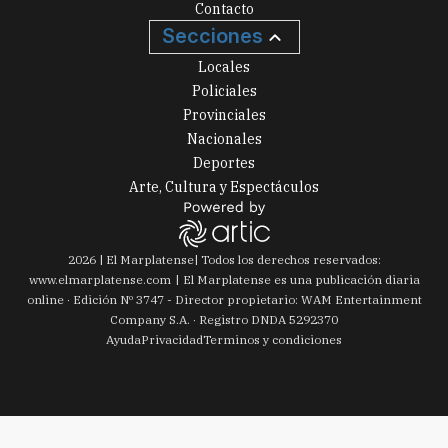
Contacto
Secciones
Locales
Policiales
Provinciales
Nacionales
Deportes
Arte, Cultura y Espectáculos
2026
|
El Marplatense
| Todos los derechos reservados:
www.
elmarplatense.com
El Marplatense es una publicación diaria
online · Edición Nº
3747
- Director propietario: WAM Entertainment
Company S.A. · Registro DNDA 5292370
Ayuda
Privacidad
Terminos y condiciones