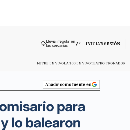
Lluvia irregular en
7
°
INICIAR SESIÓN
las cercanías
MITRE EN VIVO
LA 100 EN VIVO
TEATRO TRONADOR
Añadir como fuente en
 comisario para
 y lo balearon