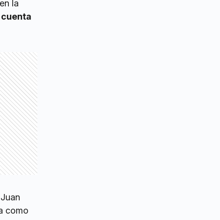
en la
 cuenta
s Juan
da como