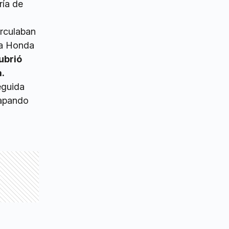
ría de
irculaban
una Honda
ubrió
a.
seguida
capando