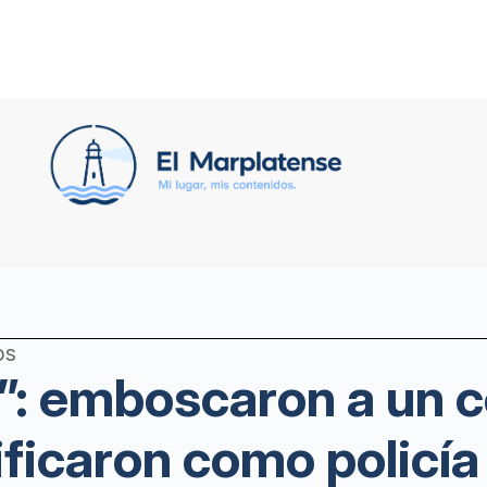
os
ti!”: emboscaron a un
tificaron como policía