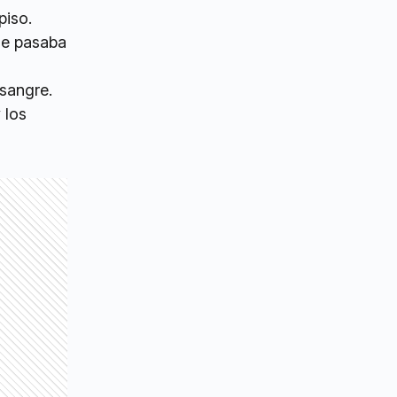
piso.
ue pasaba
 sangre.
 los