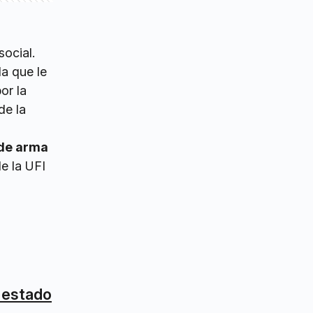
social.
la que le
or la
de la
 de arma
de la UFI
e estado