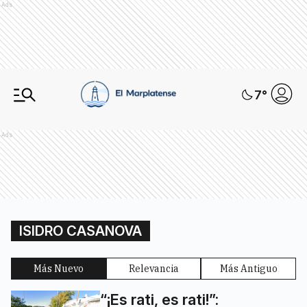
Ads
7
°
Ads
ISIDRO CASANOVA
Más Nuevo
Relevancia
Más Antiguo
“¡Es rati, es rati!”: