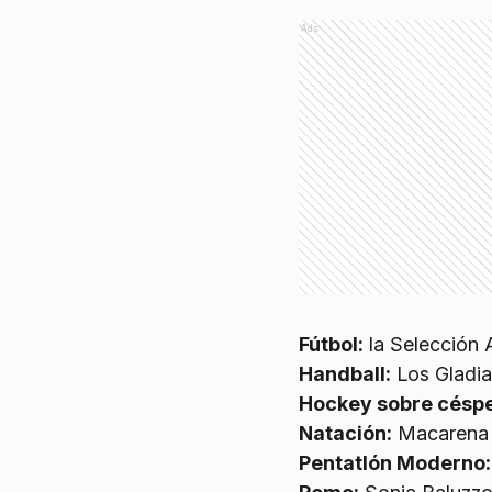
Ads
Fútbol:
la Selección 
Handball:
Los Gladi
Hockey sobre césp
Natación:
Macarena 
Pentatlón Moderno: