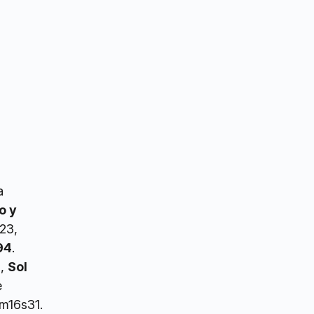
a
o y
23,
94
.
8,
Sol
e
8m16s31.