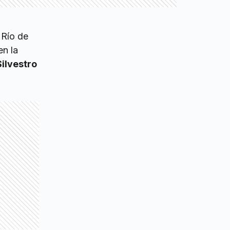
Río de
en la
ilvestro