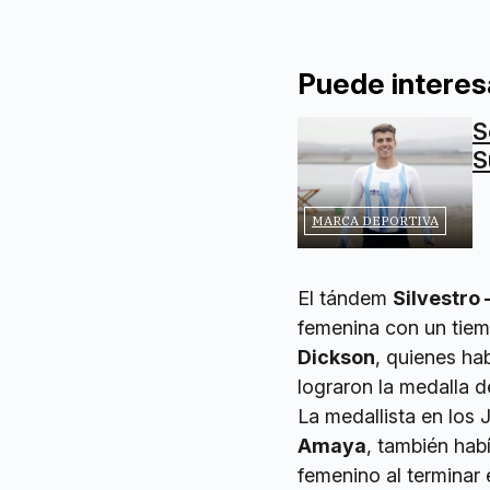
Puede interes
S
S
MARCA DEPORTIVA
El tándem
Silvestro 
femenina con un tie
Dickson
, quienes ha
lograron la medalla 
La medallista en los
Amaya
, también hab
femenino al terminar 