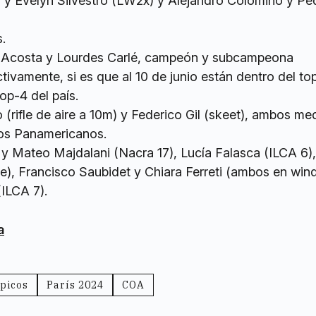
 y Evelyn Silvestro (LW2x) y Alejandro Colomino y Pe
.
 Acosta y Lourdes Carlé, campeón y subcampeona
ivamente, si es que al 10 de junio están dentro del to
op-4 del país.
rifle de aire a 10m) y Federico Gil (skeet), ambos med
gos Panamericanos.
 Mateo Majdalani (Nacra 17), Lucía Falasca (ILCA 6),
e), Francisco Saubidet y Chiara Ferreti (ambos en wind
ILCA 7).
a
picos
París 2024
COA