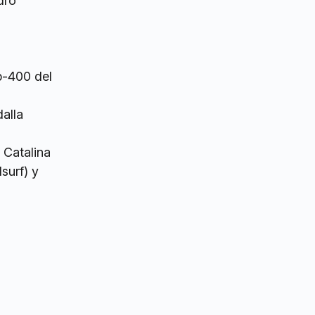
dro
p-400 del
alla
 Catalina
surf) y