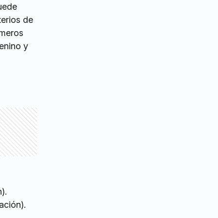
puede
terios de
emeros
enino y
).
ación).