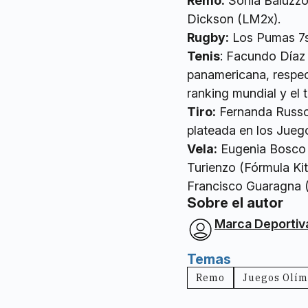
Remo:
Sonia Baluzzo
Dickson (LM2x).
Rugby:
Los Pumas 7s
Tenis
: Facundo Díaz
panamericana, respect
ranking mundial y el t
Tiro:
Fernanda Russo (
plateada en los Jue
Vela:
Eugenia Bosco y
Turienzo (Fórmula Kit
Francisco Guaragna (
Sobre el autor
Marca Deportiv
Temas
Remo
Juegos Olím