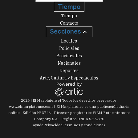
Tiempo
Tiempo
Contacto
Secciones
Locales
Policiales
Provinciales
Nacionales
Deportes
Arte, Cultura y Espectáculos
2026
|
El Marplatense
| Todos los derechos reservados:
www.
elmarplatense.com
El Marplatense es una publicación diaria
online · Edición Nº
3746
- Director propietario: WAM Entertainment
Company S.A. · Registro DNDA 5292370
Ayuda
Privacidad
Terminos y condiciones