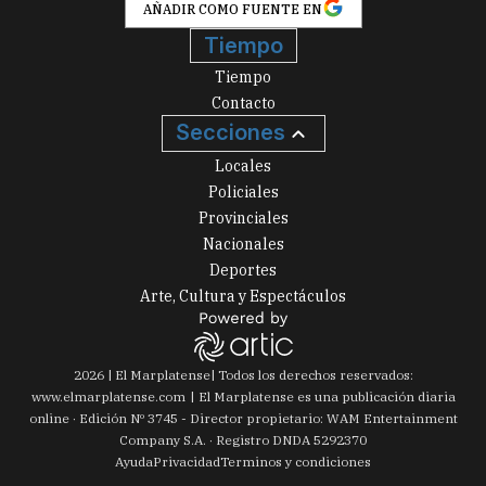
AÑADIR COMO FUENTE EN
Tiempo
Tiempo
Contacto
Secciones
Locales
Policiales
Provinciales
Nacionales
Deportes
Arte, Cultura y Espectáculos
2026
|
El Marplatense
| Todos los derechos reservados:
www.
elmarplatense.com
El Marplatense es una publicación diaria
online · Edición Nº
3745
- Director propietario: WAM Entertainment
Company S.A. · Registro DNDA 5292370
Ayuda
Privacidad
Terminos y condiciones