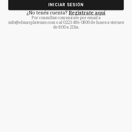
INICIAR SESIÓN
¿No tenés cuenta?
Registrate aquí
Por consultas comunicate
por email a
info@elmarplatense.com
o al
0223 486-0800
de lunes a viernes
de 8:00 a 21hs.