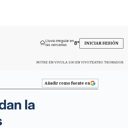
Lluvia irregular en
8
°
INICIAR SESIÓN
las cercanías
MITRE EN VIVO
LA 100 EN VIVO
TEATRO TRONADOR
Añadir como fuente en
dan la
s