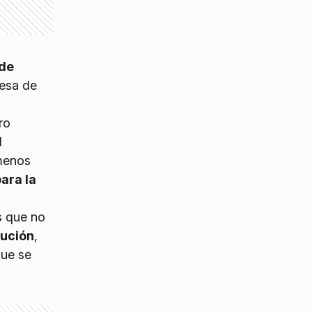
ede
mesa de
ro
l
 menos
ara la
s que no
lución
,
que se