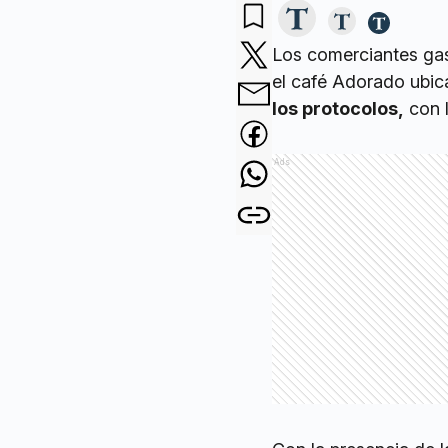
Los comerciantes g
el café Adorado ubic
los protocolos,
con l
Ads