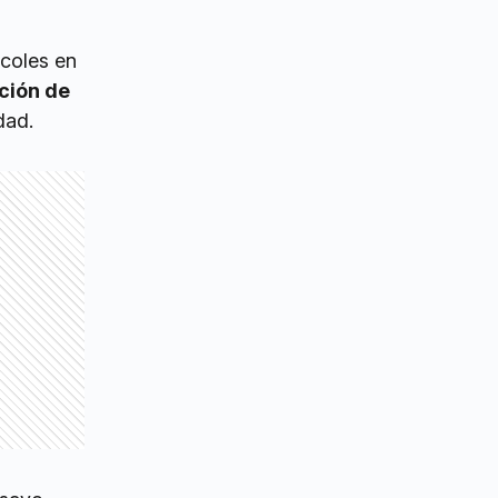
coles en
ción de
dad.