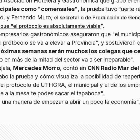
la Asociación Hotelera y Gastronómica que grabó el e
icipales como "comensales"
, la prueba tuvo fuerte 
pio, y Fernando Muro,
el secretario de Producción de Gene
".
que "el protocolo es absolutamente viable
empresarios gastronómicos aseguraron que "el municip
l protocolo se va a elevar a Provincia", y sostuvieron 
próximas semanas serán muchos los colegas que c
o en más de la mitad del sector va a ser irreparable".
ejala,
Mercedes Morro
, contó en
CNN Radio Mar del 
bo la prueba y cómo visualiza la posibilidad de reapert
el protocolo de UTHGRA, el municipal y el de los emp
se a la mesa te podes sacar el tapaboca".
s una manera de empezar a abrir un poco la economía",