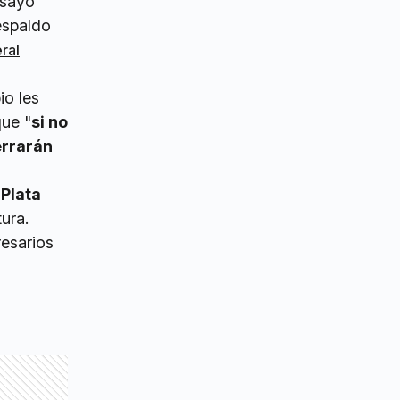
nsayo
respaldo
ral
io les
que "
si no
errarán
Plata
ura.
resarios